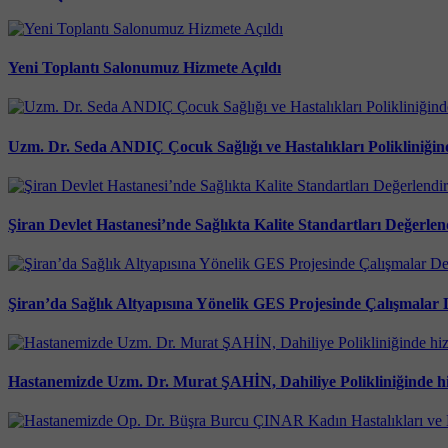
Yeni Toplantı Salonumuz Hizmete Açıldı
Uzm. Dr. Seda ANDIÇ Çocuk Sağlığı ve Hastalıkları Polikliniği
Şiran Devlet Hastanesi’nde Sağlıkta Kalite Standartları Değerlen
Şiran’da Sağlık Altyapısına Yönelik GES Projesinde Çalışmala
Hastanemizde Uzm. Dr. Murat ŞAHİN, Dahiliye Polikliniğinde hi