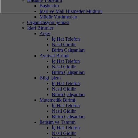
Hastane Yönetimi
Başhekim
İdari ve Mali Hizmetler Müdürü
Müdür Yardımcıları
Organizasyon Şeması
İdari Birimler
Arşiv
İç Hat Telefon
Nasıl Gidilir
Birim Çalışanları
Ayniyat Birimi
İç Hat Telefon
Nasıl Gidilir
Birim Çalışanları
Bilgi İşlem
İç Hat Telefon
Nasıl Gidilir
Birim Çalışanları
Mutemetlik Birimi
İç Hat Telefon
Nasıl Gidilir
Birim Çalışanları
İletişim ve Tanıtım
İç Hat Telefon
Nasıl Gidilir