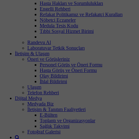
Hasta Hakları ve Sorumlulukları
Engelli Rehberi
Refakat Politikamız ve Refakatçi Kuralları
Nöbetçi Eczaneler
Medula Tesis Kodu
Tıbbi Sosyal Hizmet Birimi
Randevu Al
Laboratuvar Tetkik Sonuçları
İletişim & Ulaşım
Öneri ve Görüşleriniz
Personel Görüş ve Öneri Formu
Hasta Görüş ve Öneri Formu
Olay Bildirimi
İhlal Bildirimi
Ulaşım
Telefon Rehberi
Dijital Medya
Medyada Biz
İletişim & Tanıtım Faaliyetleri
E-Bülten
Toplantı ve Organizasyonlar
Sağlık Takvimi
Fotoğraf Galerisi