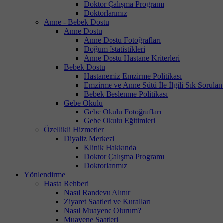
Doktor Çalışma Programı
Doktorlarımız
Anne - Bebek Dostu
Anne Dostu
Anne Dostu Fotoğrafları
Doğum İstatistikleri
Anne Dostu Hastane Kriterleri
Bebek Dostu
Hastanemiz Emzirme Politikası
Emzirme ve Anne Sütü İle İlgili Sık Sorulan
Bebek Beslenme Politikası
Gebe Okulu
Gebe Okulu Fotoğrafları
Gebe Okulu Eğitimleri
Özellikli Hizmetler
Diyaliz Merkezi
Klinik Hakkında
Doktor Çalışma Programı
Doktorlarımız
Yönlendirme
Hasta Rehberi
Nasıl Randevu Alınır
Ziyaret Saatleri ve Kuralları
Nasıl Muayene Olurum?
Muayene Saatleri