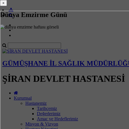
×
×
Dünya Emzirme Günü
GÜMÜŞHANE İL SAĞLIK MÜDÜRLÜĞ
ŞİRAN DEVLET HASTANESİ
Kurumsal
Hastanemiz
Tarihçemiz
Değerlerimiz
Amaç ve Hedeflerimiz
Misyon & Vizyon