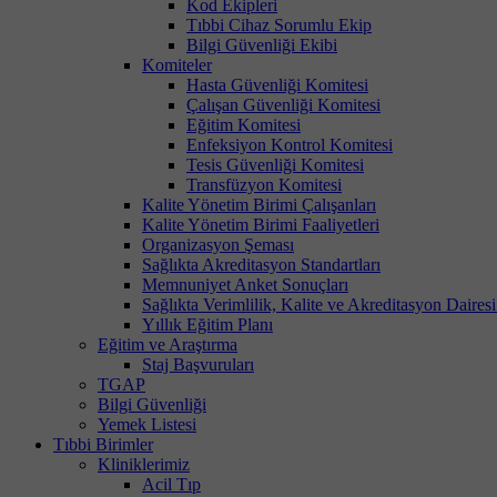
Kod Ekipleri
Tıbbi Cihaz Sorumlu Ekip
Bilgi Güvenliği Ekibi
Komiteler
Hasta Güvenliği Komitesi
Çalışan Güvenliği Komitesi
Eğitim Komitesi
Enfeksiyon Kontrol Komitesi
Tesis Güvenliği Komitesi
Transfüzyon Komitesi
Kalite Yönetim Birimi Çalışanları
Kalite Yönetim Birimi Faaliyetleri
Organizasyon Şeması
Sağlıkta Akreditasyon Standartları
Memnuniyet Anket Sonuçları
Sağlıkta Verimlilik, Kalite ve Akreditasyon Daires
Yıllık Eğitim Planı
Eğitim ve Araştırma
Staj Başvuruları
TGAP
Bilgi Güvenliği
Yemek Listesi
Tıbbi Birimler
Kliniklerimiz
Acil Tıp