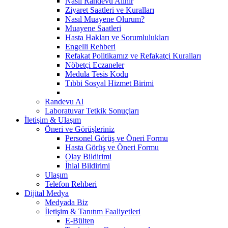
Nasıl Randevu Alınır
Ziyaret Saatleri ve Kuralları
Nasıl Muayene Olurum?
Muayene Saatleri
Hasta Hakları ve Sorumlulukları
Engelli Rehberi
Refakat Politikamız ve Refakatçi Kuralları
Nöbetçi Eczaneler
Medula Tesis Kodu
Tıbbi Sosyal Hizmet Birimi
Randevu Al
Laboratuvar Tetkik Sonuçları
İletişim & Ulaşım
Öneri ve Görüşleriniz
Personel Görüş ve Öneri Formu
Hasta Görüş ve Öneri Formu
Olay Bildirimi
İhlal Bildirimi
Ulaşım
Telefon Rehberi
Dijital Medya
Medyada Biz
İletişim & Tanıtım Faaliyetleri
E-Bülten