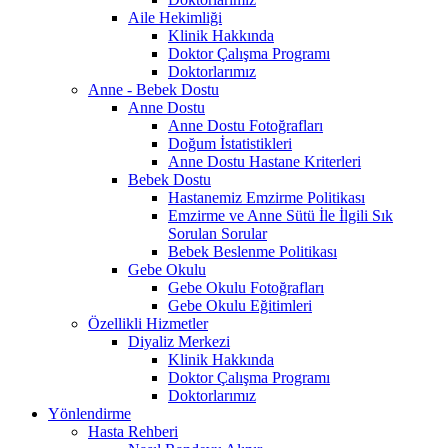
Aile Hekimliği
Klinik Hakkında
Doktor Çalışma Programı
Doktorlarımız
Anne - Bebek Dostu
Anne Dostu
Anne Dostu Fotoğrafları
Doğum İstatistikleri
Anne Dostu Hastane Kriterleri
Bebek Dostu
Hastanemiz Emzirme Politikası
Emzirme ve Anne Sütü İle İlgili Sık
Sorulan Sorular
Bebek Beslenme Politikası
Gebe Okulu
Gebe Okulu Fotoğrafları
Gebe Okulu Eğitimleri
Özellikli Hizmetler
Diyaliz Merkezi
Klinik Hakkında
Doktor Çalışma Programı
Doktorlarımız
Yönlendirme
Hasta Rehberi