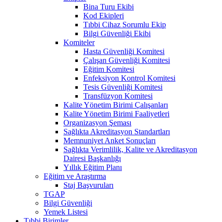
Bina Turu Ekibi
Kod Ekipleri
Tıbbi Cihaz Sorumlu Ekip
Bilgi Güvenliği Ekibi
Komiteler
Hasta Güvenliği Komitesi
Çalışan Güvenliği Komitesi
Eğitim Komitesi
Enfeksiyon Kontrol Komitesi
Tesis Güvenliği Komitesi
Transfüzyon Komitesi
Kalite Yönetim Birimi Çalışanları
Kalite Yönetim Birimi Faaliyetleri
Organizasyon Şeması
Sağlıkta Akreditasyon Standartları
Memnuniyet Anket Sonuçları
Sağlıkta Verimlilik, Kalite ve Akreditasyon
Dairesi Başkanlığı
Yıllık Eğitim Planı
Eğitim ve Araştırma
Staj Başvuruları
TGAP
Bilgi Güvenliği
Yemek Listesi
Tıbbi Birimler