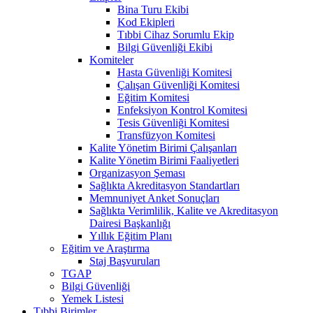
Bina Turu Ekibi
Kod Ekipleri
Tıbbi Cihaz Sorumlu Ekip
Bilgi Güvenliği Ekibi
Komiteler
Hasta Güvenliği Komitesi
Çalışan Güvenliği Komitesi
Eğitim Komitesi
Enfeksiyon Kontrol Komitesi
Tesis Güvenliği Komitesi
Transfüzyon Komitesi
Kalite Yönetim Birimi Çalışanları
Kalite Yönetim Birimi Faaliyetleri
Organizasyon Şeması
Sağlıkta Akreditasyon Standartları
Memnuniyet Anket Sonuçları
Sağlıkta Verimlilik, Kalite ve Akreditasyon
Dairesi Başkanlığı
Yıllık Eğitim Planı
Eğitim ve Araştırma
Staj Başvuruları
TGAP
Bilgi Güvenliği
Yemek Listesi
Tıbbi Birimler