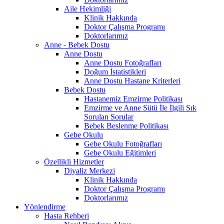
Aile Hekimliği
Klinik Hakkında
Doktor Çalışma Programı
Doktorlarımız
Anne - Bebek Dostu
Anne Dostu
Anne Dostu Fotoğrafları
Doğum İstatistikleri
Anne Dostu Hastane Kriterleri
Bebek Dostu
Hastanemiz Emzirme Politikası
Emzirme ve Anne Sütü İle İlgili Sık
Sorulan Sorular
Bebek Beslenme Politikası
Gebe Okulu
Gebe Okulu Fotoğrafları
Gebe Okulu Eğitimleri
Özellikli Hizmetler
Diyaliz Merkezi
Klinik Hakkında
Doktor Çalışma Programı
Doktorlarımız
Yönlendirme
Hasta Rehberi