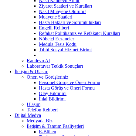
Nasıl Randevu Alınır
Ziyaret Saatleri ve Kuralları
Nasıl Muayene Olurum?
Muayene Saatleri
Hasta Hakları ve Sorumlulukları
Engelli Rehberi
Refakat Politikamız ve Refakatçi Kuralları
Nöbetçi Eczaneler
Medula Tesis Kodu
Tıbbi Sosyal Hizmet Birimi
Randevu Al
Laboratuvar Tetkik Sonuçları
İletişim & Ulaşım
Öneri ve Görüşleriniz
Personel Görüş ve Öneri Formu
Hasta Görüş ve Öneri Formu
Olay Bildirimi
İhlal Bildirimi
Ulaşım
Telefon Rehberi
Dijital Medya
Medyada Biz
İletişim & Tanıtım Faaliyetleri
E-Bülten