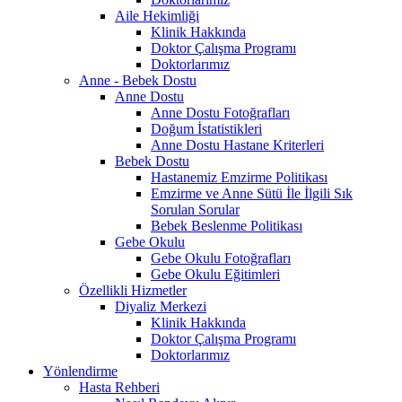
Aile Hekimliği
Klinik Hakkında
Doktor Çalışma Programı
Doktorlarımız
Anne - Bebek Dostu
Anne Dostu
Anne Dostu Fotoğrafları
Doğum İstatistikleri
Anne Dostu Hastane Kriterleri
Bebek Dostu
Hastanemiz Emzirme Politikası
Emzirme ve Anne Sütü İle İlgili Sık
Sorulan Sorular
Bebek Beslenme Politikası
Gebe Okulu
Gebe Okulu Fotoğrafları
Gebe Okulu Eğitimleri
Özellikli Hizmetler
Diyaliz Merkezi
Klinik Hakkında
Doktor Çalışma Programı
Doktorlarımız
Yönlendirme
Hasta Rehberi