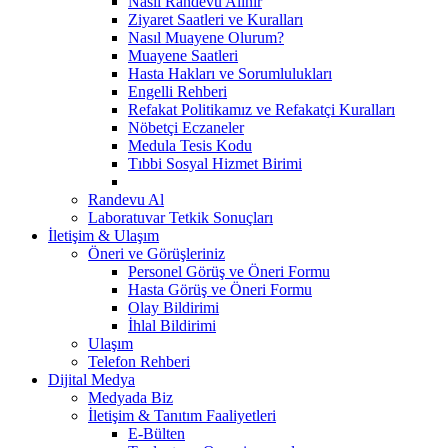
Nasıl Randevu Alınır
Ziyaret Saatleri ve Kuralları
Nasıl Muayene Olurum?
Muayene Saatleri
Hasta Hakları ve Sorumlulukları
Engelli Rehberi
Refakat Politikamız ve Refakatçi Kuralları
Nöbetçi Eczaneler
Medula Tesis Kodu
Tıbbi Sosyal Hizmet Birimi
Randevu Al
Laboratuvar Tetkik Sonuçları
İletişim & Ulaşım
Öneri ve Görüşleriniz
Personel Görüş ve Öneri Formu
Hasta Görüş ve Öneri Formu
Olay Bildirimi
İhlal Bildirimi
Ulaşım
Telefon Rehberi
Dijital Medya
Medyada Biz
İletişim & Tanıtım Faaliyetleri
E-Bülten