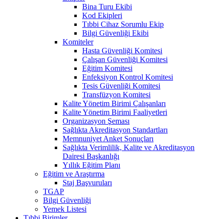
Bina Turu Ekibi
Kod Ekipleri
Tıbbi Cihaz Sorumlu Ekip
Bilgi Güvenliği Ekibi
Komiteler
Hasta Güvenliği Komitesi
Çalışan Güvenliği Komitesi
Eğitim Komitesi
Enfeksiyon Kontrol Komitesi
Tesis Güvenliği Komitesi
Transfüzyon Komitesi
Kalite Yönetim Birimi Çalışanları
Kalite Yönetim Birimi Faaliyetleri
Organizasyon Şeması
Sağlıkta Akreditasyon Standartları
Memnuniyet Anket Sonuçları
Sağlıkta Verimlilik, Kalite ve Akreditasyon
Dairesi Başkanlığı
Yıllık Eğitim Planı
Eğitim ve Araştırma
Staj Başvuruları
TGAP
Bilgi Güvenliği
Yemek Listesi
Tıbbi Birimler