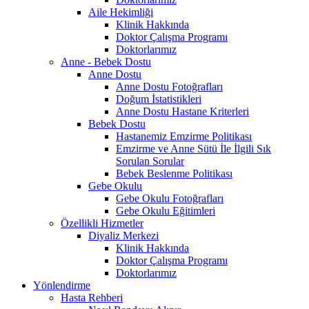
Aile Hekimliği
Klinik Hakkında
Doktor Çalışma Programı
Doktorlarımız
Anne - Bebek Dostu
Anne Dostu
Anne Dostu Fotoğrafları
Doğum İstatistikleri
Anne Dostu Hastane Kriterleri
Bebek Dostu
Hastanemiz Emzirme Politikası
Emzirme ve Anne Sütü İle İlgili Sık
Sorulan Sorular
Bebek Beslenme Politikası
Gebe Okulu
Gebe Okulu Fotoğrafları
Gebe Okulu Eğitimleri
Özellikli Hizmetler
Diyaliz Merkezi
Klinik Hakkında
Doktor Çalışma Programı
Doktorlarımız
Yönlendirme
Hasta Rehberi