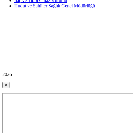
İlaç ve Tıbbi Cihaz Kurumu
Hudut ve Sahiller Sağlık Genel Müdürlüğü
2026
×