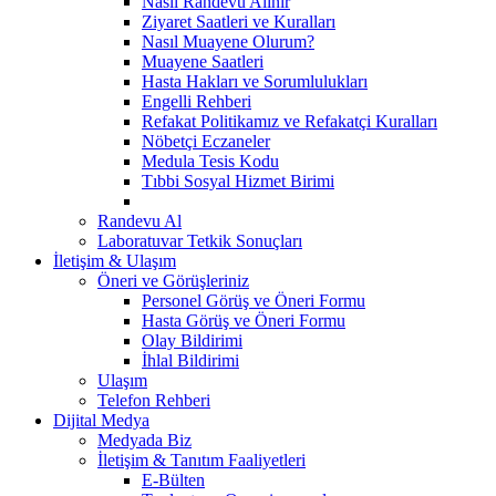
Nasıl Randevu Alınır
Ziyaret Saatleri ve Kuralları
Nasıl Muayene Olurum?
Muayene Saatleri
Hasta Hakları ve Sorumlulukları
Engelli Rehberi
Refakat Politikamız ve Refakatçi Kuralları
Nöbetçi Eczaneler
Medula Tesis Kodu
Tıbbi Sosyal Hizmet Birimi
Randevu Al
Laboratuvar Tetkik Sonuçları
İletişim & Ulaşım
Öneri ve Görüşleriniz
Personel Görüş ve Öneri Formu
Hasta Görüş ve Öneri Formu
Olay Bildirimi
İhlal Bildirimi
Ulaşım
Telefon Rehberi
Dijital Medya
Medyada Biz
İletişim & Tanıtım Faaliyetleri
E-Bülten