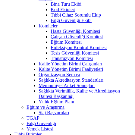
Bina Turu Ekibi
Kod Ekipleri
Tıbbi Cihaz Sorumlu Ekip
Bilgi Güvenliği Ekibi
Komiteler
Hasta Güvenliği Komitesi
Çalışan Güvenliği Komitesi
Eğitim Komitesi
Enfeksiyon Kontrol Komitesi
Tesis Güvenliği Komitesi
Transfüzyon Komitesi
Kalite Yönetim Birimi Çalışanları
Kalite Yönetim Birimi Faaliyetleri
Organizasyon Şeması
Sağlıkta Akreditasyon Standartları
Memnuniyet Anket Sonuçları
Sağlıkta Verimlilik, Kalite ve Akreditasyon
Dairesi Başkanlığı
Yıllık Eğitim Planı
Eğitim ve Araştırma
Staj Başvuruları
TGAP
Bilgi Güvenliği
Yemek Listesi
Tıbbi Birimler