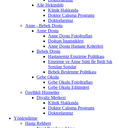
Aile Hekimliği
Klinik Hakkında
Doktor Çalışma Programı
Doktorlarımız
Anne - Bebek Dostu
Anne Dostu
Anne Dostu Fotoğrafları
Doğum İstatistikleri
Anne Dostu Hastane Kriterleri
Bebek Dostu
Hastanemiz Emzirme Politikası
Emzirme ve Anne Sütü İle İlgili Sık
Sorulan Sorular
Bebek Beslenme Politikası
Gebe Okulu
Gebe Okulu Fotoğrafları
Gebe Okulu Eğitimleri
Özellikli Hizmetler
Diyaliz Merkezi
Klinik Hakkında
Doktor Çalışma Programı
Doktorlarımız
Yönlendirme
Hasta Rehberi