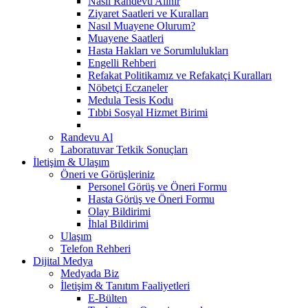
Nasıl Randevu Alınır
Ziyaret Saatleri ve Kuralları
Nasıl Muayene Olurum?
Muayene Saatleri
Hasta Hakları ve Sorumlulukları
Engelli Rehberi
Refakat Politikamız ve Refakatçi Kuralları
Nöbetçi Eczaneler
Medula Tesis Kodu
Tıbbi Sosyal Hizmet Birimi
Randevu Al
Laboratuvar Tetkik Sonuçları
İletişim & Ulaşım
Öneri ve Görüşleriniz
Personel Görüş ve Öneri Formu
Hasta Görüş ve Öneri Formu
Olay Bildirimi
İhlal Bildirimi
Ulaşım
Telefon Rehberi
Dijital Medya
Medyada Biz
İletişim & Tanıtım Faaliyetleri
E-Bülten