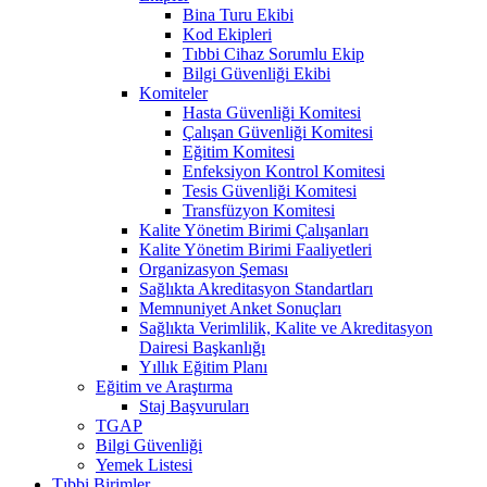
Bina Turu Ekibi
Kod Ekipleri
Tıbbi Cihaz Sorumlu Ekip
Bilgi Güvenliği Ekibi
Komiteler
Hasta Güvenliği Komitesi
Çalışan Güvenliği Komitesi
Eğitim Komitesi
Enfeksiyon Kontrol Komitesi
Tesis Güvenliği Komitesi
Transfüzyon Komitesi
Kalite Yönetim Birimi Çalışanları
Kalite Yönetim Birimi Faaliyetleri
Organizasyon Şeması
Sağlıkta Akreditasyon Standartları
Memnuniyet Anket Sonuçları
Sağlıkta Verimlilik, Kalite ve Akreditasyon
Dairesi Başkanlığı
Yıllık Eğitim Planı
Eğitim ve Araştırma
Staj Başvuruları
TGAP
Bilgi Güvenliği
Yemek Listesi
Tıbbi Birimler