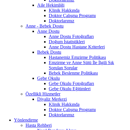
Aile Hekimliği
Klinik Hakkında
Doktor Çalışma Programı
Doktorlarımız
Anne - Bebek Dostu
Anne Dostu
Anne Dostu Fotoğrafları
Doğum İstatistikleri
Anne Dostu Hastane Kriterleri
Bebek Dostu
Hastanemiz Emzirme Politikası
Emzirme ve Anne Sütü İle İlgili Sık
Sorulan Sorular
Bebek Beslenme Politikası
Gebe Okulu
Gebe Okulu Fotoğrafları
Gebe Okulu Eğitimleri
Özellikli Hizmetler
Diyaliz Merkezi
Klinik Hakkında
Doktor Çalışma Programı
Doktorlarımız
Yönlendirme
Hasta Rehberi