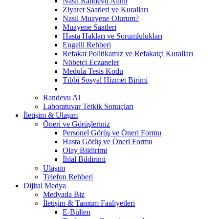
Nasıl Randevu Alınır
Ziyaret Saatleri ve Kuralları
Nasıl Muayene Olurum?
Muayene Saatleri
Hasta Hakları ve Sorumlulukları
Engelli Rehberi
Refakat Politikamız ve Refakatçi Kuralları
Nöbetçi Eczaneler
Medula Tesis Kodu
Tıbbi Sosyal Hizmet Birimi
Randevu Al
Laboratuvar Tetkik Sonuçları
İletişim & Ulaşım
Öneri ve Görüşleriniz
Personel Görüş ve Öneri Formu
Hasta Görüş ve Öneri Formu
Olay Bildirimi
İhlal Bildirimi
Ulaşım
Telefon Rehberi
Dijital Medya
Medyada Biz
İletişim & Tanıtım Faaliyetleri
E-Bülten